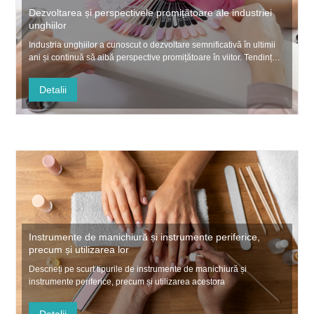
Dezvoltarea și perspectivele promițătoare ale industriei
unghiilor
Industria unghiilor a cunoscut o dezvoltare semnificativă în ultimii
ani și continuă să aibă perspective promițătoare în viitor. Tendința
de dezvoltare și perspectiva industriei unghiilor sunt analizate din
următoarele puncte.
Detalii
Instrumente de manichiură și instrumente periferice,
precum și utilizarea lor
Descrieți pe scurt tipurile de instrumente de manichiură și
instrumente periferice, precum și utilizarea acestora