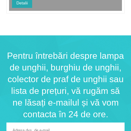
evoluție ale salonului. Printre cele mai esențiale instrumente din
Detalii
această evoluție, Wax Heater a devenit un d...
Pentru întrebări despre lampa
de unghii, burghiu de unghii,
colector de praf de unghii sau
lista de prețuri, vă rugăm să
ne lăsați e-mailul și vă vom
contacta în 24 de ore.