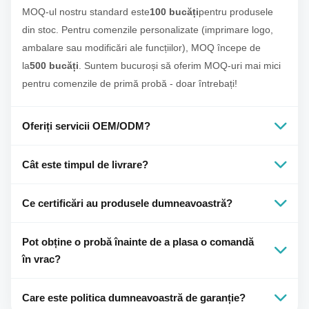
MOQ-ul nostru standard este
100 bucăți
pentru produsele
din stoc. Pentru comenzile personalizate (imprimare logo,
ambalare sau modificări ale funcțiilor), MOQ începe de
la
500 bucăți
. Suntem bucuroși să oferim MOQ-uri mai mici
pentru comenzile de primă probă - doar întrebați!
Oferiți servicii OEM/ODM?
Da, absolut. Oferim complet
OEM/ODM
servicii — de la
Cât este timpul de livrare?
branding personalizat (logo pe produs + ambalaj) până la
proiectarea completă a produsului și dezvoltarea funcțiilor.
Pentru produsele din stoc:
7-10 zile
. Pentru comenzi
Ce certificări au produsele dumneavoastră?
Noastre
Peste 10 ingineri de cercetare și
personalizate:
15-20 de zile
după aprobarea probei. Oferim
dezvoltare
lucrează îndeaproape cu tine pentru a-ți aduce
și opțiuni de livrare expres pentru comenzi urgente.
Produsele noastre sunt certificate cu
CE, ROHS, UL, KC,
Pot obține o probă înainte de a plasa o comandă
viziunea la viață.
PSE, FCC, DOE și CEC
— care acoperă piețele majore,
în vrac?
inclusiv America de Nord, Europa, Japonia și Coreea de
Sud. Certificatele sunt disponibile la cerere.
Da, sunt disponibile mostre. Le susținem pe
Care este politica dumneavoastră de garanție?
amândouă
mostre de stoc
şi
mostre personalizate
. Timpul