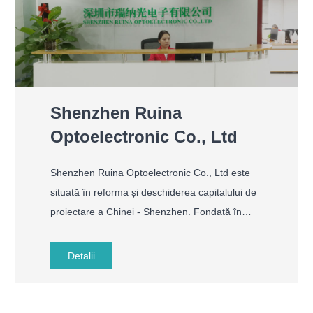
Shenzhen Ruina
Optoelectronic Co., Ltd
Shenzhen Ruina Optoelectronic Co., Ltd este
situată în reforma și deschiderea capitalului de
proiectare a Chinei - Shenzhen. Fondată în
2014, este o companie profesională de
instrumente de înfrumusețare a unghiilor. Avem
Detalii
Rnina Holding Group, compania este angajată
să LED Lampa de unghii și să foraj cu unghii,
să fie unelte de praf de unghii, unelte de