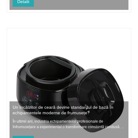
Detalii
cererea pentru soluții eficiente de...
Un încălzitor de ceară devine standardul de bază în
echipamentele moderne de frumusețe?
În ultimii ani, industria echipamentelor profesionale de
înfrumusețare a experimentat o transformare constantă condusă de
inginerie de precizie, design centrat pe utilizator și cerințele în