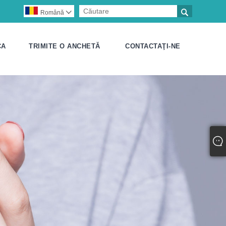

Română

CA
TRIMITE O ANCHETĂ
CONTACTAŢI-NE