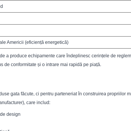
ud
ale Americii (eficiență energetică)
de a produce echipamente care îndeplinesc cerințele de regleme
s de conformitate și o intrare mai rapidă pe piață.
roduse gata făcute, ci pentru parteneriat în construirea propriilor
ufacturer), care includ:
i de design