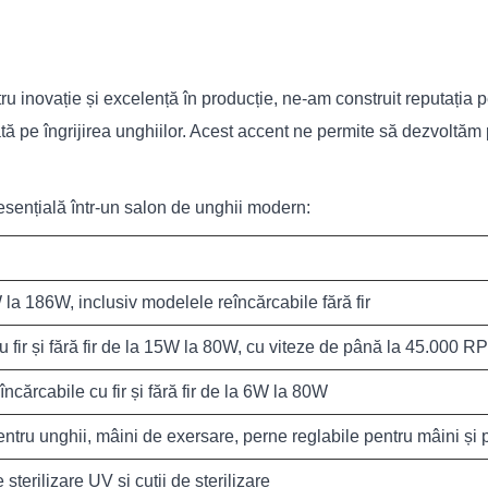
 inovație și excelență în producție, ne-am construit reputația p
ă pe îngrijirea unghiilor. Acest accent ne permite să dezvoltăm 
sențială într-un salon de unghii modern:
la 186W, inclusiv modelele reîncărcabile fără fir
u fir și fără fir de la 15W la 80W, cu viteze de până la 45.000 RP
eîncărcabile cu fir și fără fir de la 6W la 80W
entru unghii, mâini de exersare, perne reglabile pentru mâini și pi
 sterilizare UV și cutii de sterilizare