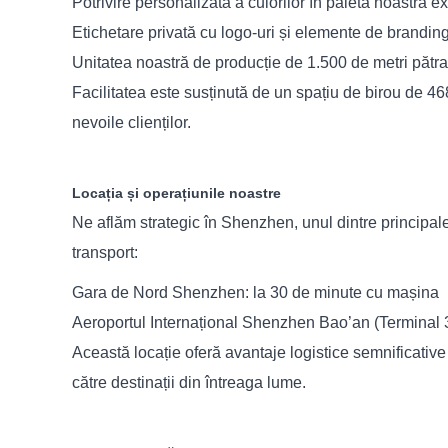
Potrivire personalizată a culorilor în paleta noastră e
Etichetare privată cu logo-uri și elemente de branding 
Unitatea noastră de producție de 1.500 de metri pătra
Facilitatea este susținută de un spațiu de birou de 468
nevoile clienților.
Locația și operațiunile noastre
Ne aflăm strategic în Shenzhen, unul dintre principale
transport:
Gara de Nord Shenzhen: la 30 de minute cu mașina
Aeroportul Internațional Shenzhen Bao’an (Terminal 
Această locație oferă avantaje logistice semnificative
către destinații din întreaga lume.