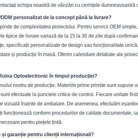
 Contactați echipa noastră de vânzări cu cerințele dumneavoastră 
ODM personalizat de la concept până la livrare?
pinde de complexitatea proiectului. Pentru servicii OEM simple, 
le tipice de livrare variază de la 15 la 30 de zile după confirm
, specificații personalizate de design sau funcționalitate unică,
estare și producție în masă. Oferim calendare detaliate ale proiect
 Ruina Optoelectronic în timpul producției?
ocesului nostru de producție. Materiile prime primite sunt supuse u
i sunt efectuate la punctele critice de control. Fiecare unitate fin
ție vizuală înainte de ambalare. De asemenea, efectuăm eșantiona
i funcționează conform procedurilor de calitate documentate, iar
ecesare pentru piețele țintă.
i garanție pentru clienții internaționali?