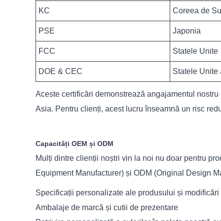
KC
Coreea de S
PSE
Japonia
FCC
Statele Unite
DOE & CEC
Statele Unite 
Aceste certificări demonstrează angajamentul nostru 
Asia. Pentru clienți, acest lucru înseamnă un risc redu
Capacități OEM și ODM
Mulți dintre clienții noștri vin la noi nu doar pentru p
Equipment Manufacturer) și ODM (Original Design Man
Specificații personalizate ale produsului și modificăr
Ambalaje de marcă și cutii de prezentare