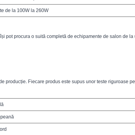
te de la 100W la 260W
își pot procura o suită completă de echipamente de salon de la 
 de producție. Fiecare produs este supus unor teste riguroase pe
lă
opeană
ord