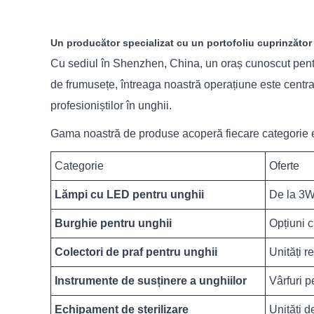
Un producător specializat cu un portofoliu cuprinzător
Cu sediul în Shenzhen, China, un oraș cunoscut pentru
de frumusețe, întreaga noastră operațiune este centrat
profesioniștilor în unghii.
Gama noastră de produse acoperă fiecare categorie e
Categorie
Oferte
Lămpi cu LED pentru unghii
De la 3W 
Burghie pentru unghii
Opțiuni c
Colectori de praf pentru unghii
Unități r
Instrumente de susținere a unghiilor
Vârfuri p
Echipament de sterilizare
Unități de