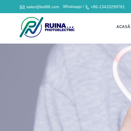

Whatsapp /
sales@led88.com
+86-13410299781

ACASĂ