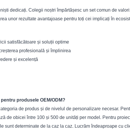
niști dedicați. Colegii noștri împărtășesc un set comun de valori: 
a unor rezultate avantajoase pentru toți cei implicați în ecosis
icii satisfăcătoare și soluții optime
reșterea profesională și împlinirea
redere și excelență
Q) pentru produsele OEM/ODM?
ategoria de produs și de nivelul de personalizare necesar. Pent
ază de obicei între 100 și 500 de unități per model. Pentru proi
le sunt determinate de la caz la caz. Lucrăm îndeaproape cu clienț