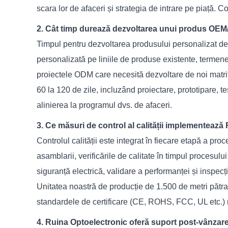
scara lor de afaceri și strategia de intrare pe piață.
2. Cât timp durează dezvoltarea unui produs OEM/
Timpul pentru dezvoltarea produsului personalizat de
personalizată pe liniile de produse existente, termene
proiectele ODM care necesită dezvoltare de noi matrițe
60 la 120 de zile, incluzând proiectare, prototipare, t
alinierea la programul dvs. de afaceri.
3. Ce măsuri de control al calității implementează
Controlul calității este integrat în fiecare etapă a pr
asamblarii, verificările de calitate în timpul procesulu
siguranță electrică, validare a performanței și inspec
Unitatea noastră de producție de 1.500 de metri pătraț
standardele de certificare (CE, ROHS, FCC, UL etc.) n
4. Ruina Optoelectronic oferă suport post-vânzare ș