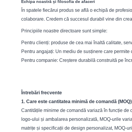
Echipa noastră și filosofia de afaceri
În spatele fiecărui produs se află o echipă de profesio
colaborare. Credem că succesul durabil vine din creare
Principiile noastre directoare sunt simple:
Pentru clienți: produse de cea mai înaltă calitate, serv
Pentru angajați: Un mediu de susținere care permite c
Pentru companie: Creștere durabilă construită pe înc
Întrebări frecvente
1. Care este cantitatea minimă de comandă (MO
Cantitățile minime de comandă variază în funcție de c
logo-ului și ambalarea personalizată, MOQ-urile vari
matrițe și specificații de design personalizat, MOQ-uri