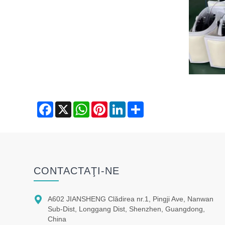
Facebook
X
WhatsApp
Pinterest
LinkedIn
Share
CONTACTAŢI-NE

A602 JIANSHENG Clădirea nr.1, Pingji Ave, Nanwan
Sub-Dist, Longgang Dist, Shenzhen, Guangdong,
China