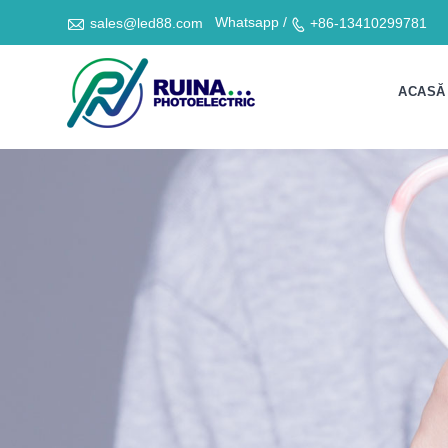

Whatsapp /
sales@led88.com
+86-13410299781

ACASĂ