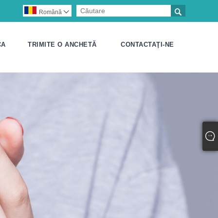

Română

CA
TRIMITE O ANCHETĂ
CONTACTAŢI-NE