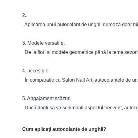
2..
Aplicarea unui autocolant de unghii durează doar min
3. Modele versatile:
De la flori și modele geometrice până la teme sezoni
4. accesibil:
În comparație cu Salon Nail Art, autocolantele de un
5. Angajament scăzut:
Dacă doriți să vă schimbați aspectul frecvent, autoc
Cum aplicați autocolante de unghii?