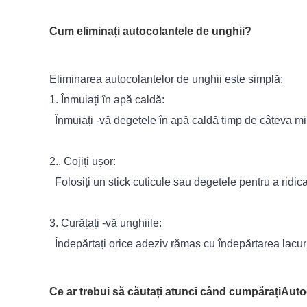
Cum eliminați autocolantele de unghii?
Eliminarea autocolantelor de unghii este simplă:
1. Înmuiați în apă caldă:
Înmuiați -vă degetele în apă caldă timp de câteva mi
2.. Cojiți ușor:
Folosiți un stick cuticule sau degetele pentru a ridi
3. Curățați -vă unghiile:
Îndepărtați orice adeziv rămas cu îndepărtarea lacuri
Ce ar trebui să căutați atunci când cumpărați
Auto