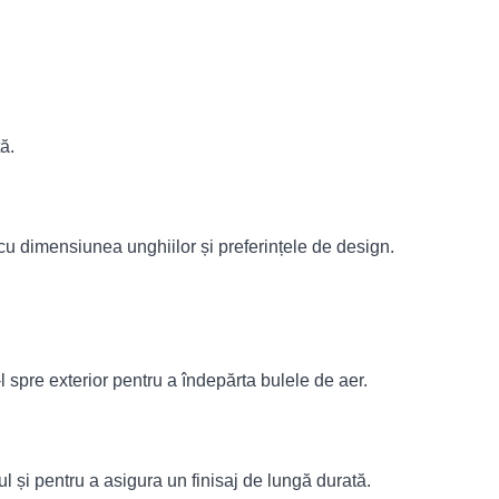
ță.
 cu dimensiunea unghiilor și preferințele de design.
-l spre exterior pentru a îndepărta bulele de aer.
l și pentru a asigura un finisaj de lungă durată.