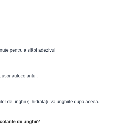
nute pentru a slăbi adezivul.
ca ușor autocolantul.
lor de unghii și hidratați -vă unghiile după aceea.
colante de unghii
?