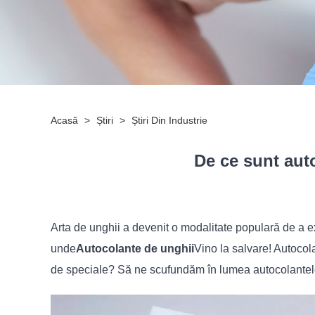
Acasă
>
Știri
>
Știri Din Industrie
De ce sunt auto
Arta de unghii a devenit o modalitate populară de a ex
unde
Autocolante de unghii
Vino la salvare! Autocola
de speciale? Să ne scufundăm în lumea autocolantelo