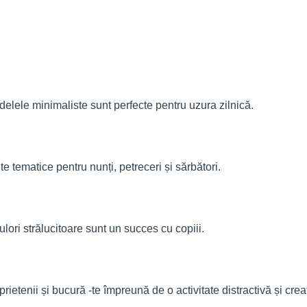
lele minimaliste sunt perfecte pentru uzura zilnică.
 tematice pentru nunți, petreceri și sărbători.
lori strălucitoare sunt un succes cu copiii.
etenii și bucură -te împreună de o activitate distractivă și cre