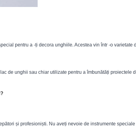
ial pentru a -ți decora unghiile. Acestea vin într -o varietate de
 lac de unghii sau chiar utilizate pentru a îmbunătăți proiectele d
i?
pători și profesioniști. Nu aveți nevoie de instrumente speciale 