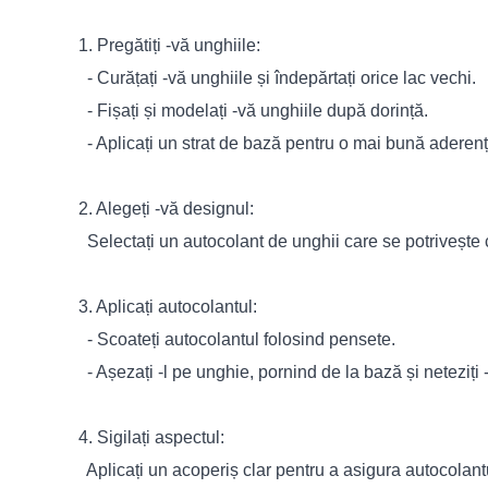
1. Pregătiți -vă unghiile:
- Curățați -vă unghiile și îndepărtați orice lac vechi.
- Fișați și modelați -vă unghiile după dorință.
- Aplicați un strat de bază pentru o mai bună aderen
2. Alegeți -vă designul:
Selectați un autocolant de unghii care se potrivește
3. Aplicați autocolantul:
- Scoateți autocolantul folosind pensete.
- Așezați -l pe unghie, pornind de la bază și neteziți 
4. Sigilați aspectul:
Aplicați un acoperiș clar pentru a asigura autocolantu