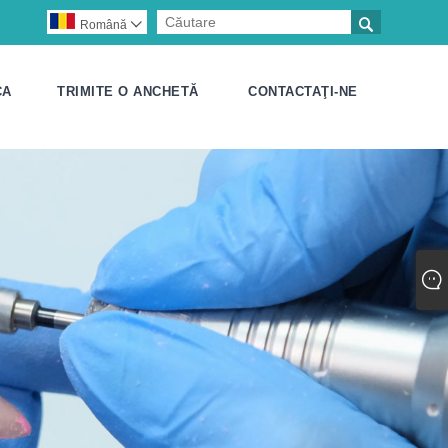

Română

CA
TRIMITE O ANCHETĂ
CONTACTAŢI-NE