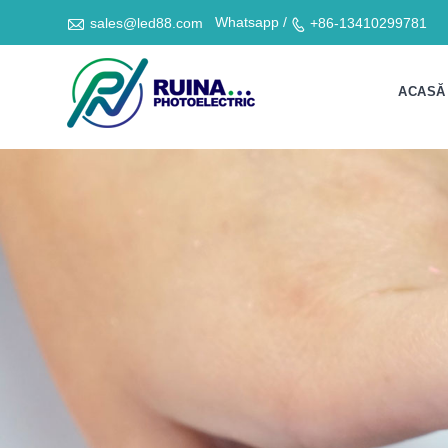

Whatsapp /
sales@led88.com
+86-13410299781

ACASĂ