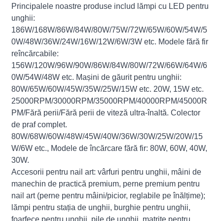
Principalele noastre produse includ lămpi cu LED pentru
unghii:
186W/168W/86W/84W/80W/75W/72W/65W/60W/54W/5
0W/48W/36W/24W/16W/12W/6W/3W etc. Modele fără fir
reîncărcabile:
156W/120W/96W/90W/86W/84W/80W/72W/66W/64W/6
0W/54W/48W etc. Mașini de găurit pentru unghii:
80W/65W/60W/45W/35W/25W/15W etc. 20W, 15W etc.
25000RPM/30000RPM/35000RPM/40000RPM/45000R
PM/Fără perii/Fără perii de viteză ultra-înaltă. Colector
de praf complet.
80W/68W/60W/48W/45W/40W/36W/30W/25W/20W/15
W/6W etc., Modele de încărcare fără fir: 80W, 60W, 40W,
30W.
Accesorii pentru nail art: vârfuri pentru unghii, mâini de
manechin de practică premium, perne premium pentru
nail art (perne pentru mâini/picior, reglabile pe înălțime);
lămpi pentru stația de unghii, burghie pentru unghii,
foarfece pentru unghii, pile de unghii, matrițe pentru