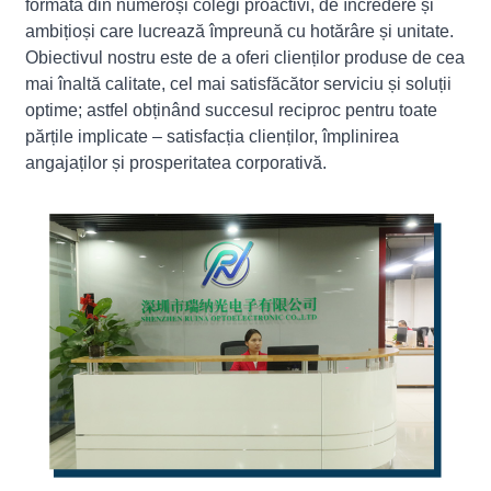
formată din numeroși colegi proactivi, de încredere și
ambițioși care lucrează împreună cu hotărâre și unitate.
Obiectivul nostru este de a oferi clienților produse de cea
mai înaltă calitate, cel mai satisfăcător serviciu și soluții
optime; astfel obținând succesul reciproc pentru toate
părțile implicate – satisfacția clienților, împlinirea
angajaților și prosperitatea corporativă.