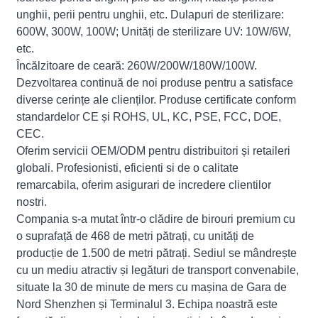
unghii, perii pentru unghii, etc. Dulapuri de sterilizare:
600W, 300W, 100W; Unități de sterilizare UV: 10W/6W,
etc.
Încălzitoare de ceară: 260W/200W/180W/100W.
Dezvoltarea continuă de noi produse pentru a satisface
diverse cerințe ale clienților. Produse certificate conform
standardelor CE și ROHS, UL, KC, PSE, FCC, DOE,
CEC.
Oferim servicii OEM/ODM pentru distribuitori și retaileri
globali. Profesionisti, eficienti si de o calitate
remarcabila, oferim asigurari de incredere clientilor
nostri.
Compania s-a mutat într-o clădire de birouri premium cu
o suprafață de 468 de metri pătrați, cu unități de
producție de 1.500 de metri pătrați. Sediul se mândrește
cu un mediu atractiv și legături de transport convenabile,
situate la 30 de minute de mers cu mașina de Gara de
Nord Shenzhen și Terminalul 3. Echipa noastră este