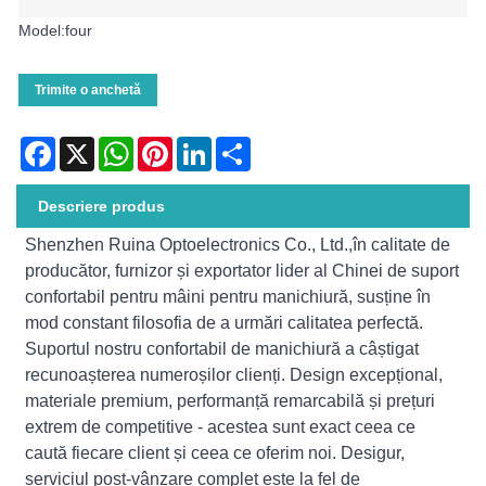
Model:four
Trimite o anchetă
Facebook
X
WhatsApp
Pinterest
LinkedIn
Share
Descriere produs
Shenzhen Ruina Optoelectronics Co., Ltd.,
în calitate de
producător, furnizor și exportator lider al Chinei de suport
confortabil pentru mâini pentru manichiură, susține în
mod constant filosofia de a urmări calitatea perfectă.
Suportul nostru confortabil de manichiură a câștigat
recunoașterea numeroșilor clienți. Design excepțional,
materiale premium, performanță remarcabilă și prețuri
extrem de competitive - acestea sunt exact ceea ce
caută fiecare client și ceea ce oferim noi. Desigur,
serviciul post-vânzare complet este la fel de