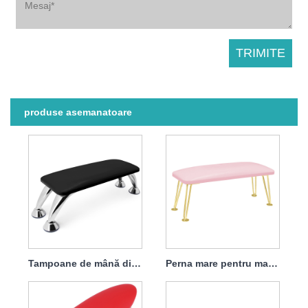
produse asemanatoare
Tampoane de mână din microfibră pentru manichiură detașabile și lavabile
Perna mare pentru mana pentru arta unghiilor din stofa din microfibra