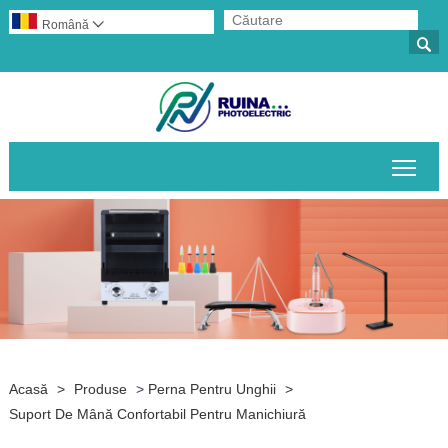
Română


Comu
Acasă
>
Produse
>
Perna Pentru Unghii
>
Suport De Mână Confortabil Pentru Manichiură