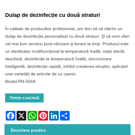
Dulap de dezinfecție cu două straturi
În calitate de producător profesionist, am dori să vă oferim un
dulap de dezinfecție personalizat cu două straturi. Și vă vom oferi
cel mai bun serviciu post-vânzare și livrare la timp. Produsul este
un sterilizator multifuncțional la temperatură înaltă, viață sterilă
deschisă, dezinfecție la temperatură înaltă, sincronizare
inteligentă, dezinfecție rapidă, inhibă creșterea virușilor, aplicabil
unei varietăți de articole de uz casnic.
Model:RN-504A
Trimite o anchetă
Facebook
X
WhatsApp
Pinterest
LinkedIn
Share
Descriere produs