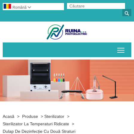
Română


Comu
Acasă
>
Produse
>
Sterilizator
>
Sterilizator La Temperaturi Ridicate
>
Dulap De Dezinfecție Cu Două Straturi