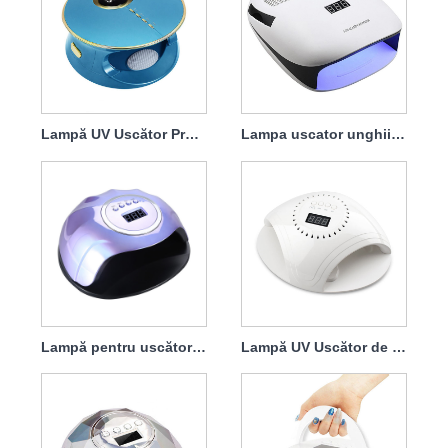
Lampă UV Uscător Profesional de unghii 168w
Lampa uscator unghii Colector de praf 140w 4 in1
Lampă pentru uscător de unghii cu gel Greenlife 120w
Lampă UV Uscător de unghii cu încărcător 86w