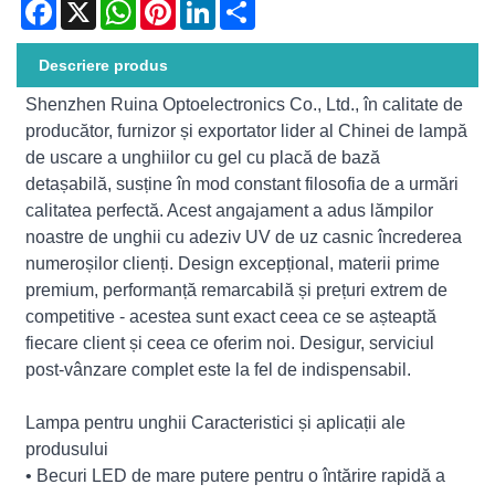
Facebook
X
WhatsApp
Pinterest
LinkedIn
Share
Descriere produs
Shenzhen Ruina Optoelectronics Co., Ltd., în calitate de
producător, furnizor și exportator lider al Chinei de lampă
de uscare a unghiilor cu gel cu placă de bază
detașabilă, susține în mod constant filosofia de a urmări
calitatea perfectă. Acest angajament a adus lămpilor
noastre de unghii cu adeziv UV de uz casnic încrederea
numeroșilor clienți. Design excepțional, materii prime
premium, performanță remarcabilă și prețuri extrem de
competitive - acestea sunt exact ceea ce se așteaptă
fiecare client și ceea ce oferim noi. Desigur, serviciul
post-vânzare complet este la fel de indispensabil.
Lampa pentru unghii Caracteristici și aplicații ale
produsului
• Becuri LED de mare putere pentru o întărire rapidă a