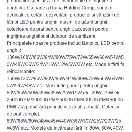
producător specializat de instrumente de îngrijire a
unghiilor. Ca parte a Ruina Holding Group, suntem
dedicați cercetării, dezvoltării, producției și vânzării de
lămpi LED pentru unghii, mașini de găurit unghii,
colectoare de praf pentru unghii, accesorii pentru
îngrijirea unghiilor și dulapuri de sterilizare.
Principalele noastre produse includ lămpi cu LED pentru
unghii:
186W/168W/86W/84W/80W/75W/72W/65W/60W/54W/5
0W/48W/36W/24W/16W/12W/6W/3W etc. Modele fără fir
reîncărcabile:
156W/120W/96W/90W/86W/84W/80W/72W/66W/64W/6
0W/54W/48W etc. Mașini de găurit pentru unghii:
80W/65W/60W/45W/35W/25W/15W etc. 20W, 15W etc.
25000RPM/30000RPM/35000RPM/40000RPM/45000R
PM/Fără perii/Fără perii de viteză ultra-înaltă. Colector
de praf complet.
80W/68W/60W/48W/45W/40W/36W/30W/25W/20W/15
W/6W etc., Modele de încărcare fără fir: 80W, 60W, 40W,