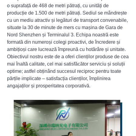
o suprafață de 468 de metri pătrați, cu unități de
producție de 1.500 de metri pătrați. Sediul se mândrește
cu un mediu atractiv și legături de transport convenabile,
situate la 30 de minute de mers cu mașina de Gara de
Nord Shenzhen și Terminalul 3. Echipa noastră este
formată din numeroși colegi proactivi, de încredere și
ambițioși care lucrează împreună cu hotărâre și unitate.
Obiectivul nostru este de a oferi clienților produse de cea
mai înaltă calitate, cel mai satisfăcător serviciu și soluții
optime; astfel obținând succesul reciproc pentru toate
părțile implicate – satisfacția clienților, împlinirea
angajaților și prosperitatea corporativă.