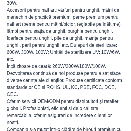
30W.
Accesorii pentru nail art: vârfuri pentru unghii, mâini de
manechin de practică premium, perne premium pentru
nail art (perne pentru mâini/picior, reglabile pe înălțime);
lămpi pentru stația de unghii, burghie pentru unghii,
foarfece pentru unghii, pile de unghii, matrițe pentru
unghii, perii pentru unghii, etc. Dulapuri de sterilizare:
600W, 300W, 100W; Unități de sterilizare UV: 10W/6W,
etc.
Încălzitoare de ceară: 260W/200W/180W/100W.
Dezvoltarea continuă de noi produse pentru a satisface
diverse cerințe ale clienților. Produse certificate conform
standardelor CE și ROHS, UL, KC, PSE, FCC, DOE,
CEC.
Oferim servicii OEM/ODM pentru distribuitori și retaileri
globali. Profesionisti, eficienti si de o calitate
remarcabila, oferim asigurari de incredere clientilor
nostri.
Compania s-a mutat într-o clădire de birouri premium cu