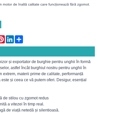
un motor de înaltă calitate care funcționează fără zgomot.
atsApp
Pinterest
LinkedIn
Share
zor și exportator de burghie pentru unghii în formă
elor, astfel încât burghiul nostru pentru unghii în
gn extrem, materii prime de calitate, performanță
ta este și ceea ce vă putem oferi. Desigur, esențial
mă de stilou cu zgomot redus
ită a vitezei în timp real.
ngă de viață netedă și silentioasă.