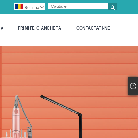

Română

CA
TRIMITE O ANCHETĂ
CONTACTAŢI-NE