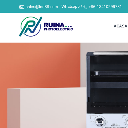

Whatsapp /
sales@led88.com
+86-13410299781

ACASĂ