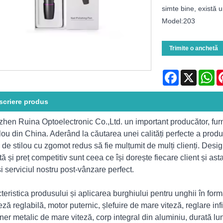
simte bine, există 
Model:203
Trimite o anchetă
Facebook
X
Wh
scriere produs
hen Ruina Optoelectronic Co.,Ltd. un important producător, furni
ilou din China. Aderând la căutarea unei calități perfecte a produs
 de stilou cu zgomot redus să fie mulțumit de mulți clienți. Desi
tă și preț competitiv sunt ceea ce își dorește fiecare client și as
și serviciul nostru post-vânzare perfect.
teristica produsului și aplicarea burghiului pentru unghii în for
eză reglabilă, motor puternic, șlefuire de mare viteză, reglare infin
ner metalic de mare viteză, corp integral din aluminiu, durată lu