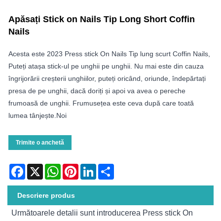
Apăsați Stick on Nails Tip Long Short Coffin
Nails
Acesta este 2023 Press stick On Nails Tip lung scurt Coffin Nails,
Puteți atașa stick-ul pe unghii pe unghii. Nu mai este din cauza
îngrijorării creșterii unghiilor, puteți oricând, oriunde, îndepărtați
presa de pe unghii, dacă doriți și apoi va avea o pereche
frumoasă de unghii. Frumusețea este ceva după care toată
lumea tânjește.Noi
Trimite o anchetă
Facebook
X
WhatsApp
Pinterest
LinkedIn
Share
Descriere produs
Următoarele detalii sunt introducerea Press stick On