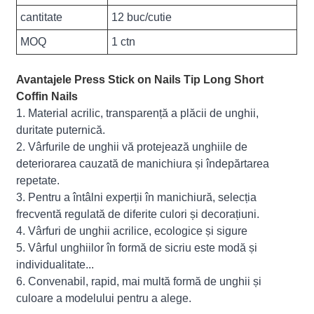
cantitate
12 buc/cutie
MOQ
1 ctn
Avantajele Press Stick on Nails Tip Long Short
Coffin Nails
1. Material acrilic, transparență a plăcii de unghii,
duritate puternică.
2. Vârfurile de unghii vă protejează unghiile de
deteriorarea cauzată de manichiura și îndepărtarea
repetate.
3. Pentru a întâlni experții în manichiură, selecția
frecventă regulată de diferite culori și decorațiuni.
4. Vârfuri de unghii acrilice, ecologice și sigure
5. Vârful unghiilor în formă de sicriu este modă și
individualitate...
6. Convenabil, rapid, mai multă formă de unghii și
culoare a modelului pentru a alege.