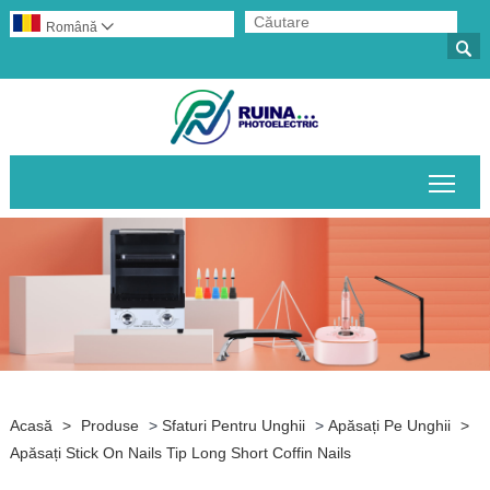
Română


Comu
Acasă
>
Produse
>
Sfaturi Pentru Unghii
>
Apăsați Pe Unghii
>
Apăsați Stick On Nails Tip Long Short Coffin Nails