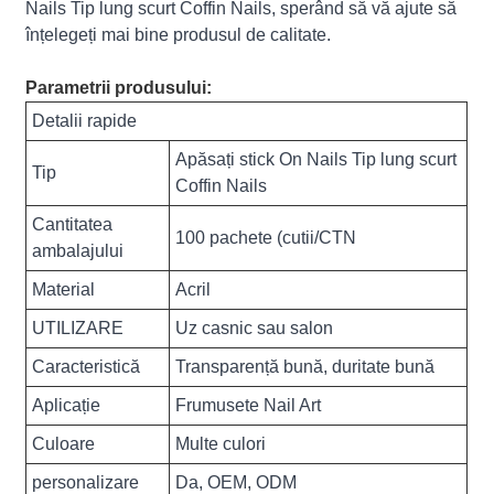
Nails Tip lung scurt Coffin Nails, sperând să vă ajute să
înțelegeți mai bine produsul de calitate.
Parametrii produsului:
Detalii rapide
Apăsați stick On Nails Tip lung scurt
Tip
Coffin Nails
Cantitatea
100 pachete (cutii/CTN
ambalajului
Material
Acril
UTILIZARE
Uz casnic sau salon
Caracteristică
Transparență bună, duritate bună
Aplicație
Frumusete Nail Art
Culoare
Multe culori
personalizare
Da, OEM, ODM