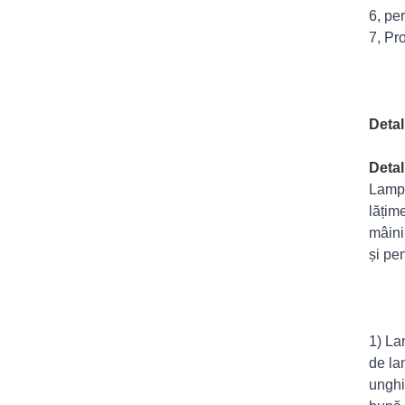
6, pe
7, Pr
Detal
Detal
Lampă
lățim
mâini
și pe
1) La
de la
unghi 