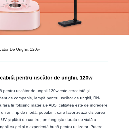
cător De Unghii, 120w
cabilă pentru uscător de unghii, 120w
 pentru uscător de unghii 120w este cercetată și
dent de companie, lampă pentru uscător de unghii, RN-
fără fir folosind materiale ABS, calitatea este de încredere
e un an. Tip de modă, popular. , care favorizează disiparea
ed UV și plăcii de control, prelungește durata de viață a
ghii cu gel și o experiență bună pentru utilizator. Putere