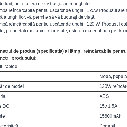
e trăit, bucurați-vă de distracția artei unghiilor.
mpă reîncărcabilă pentru uscător de unghii, 120w Produsul are s
ă a unghiilor, vă permite să vă bucurați de viață.
mpă reîncărcabilă pentru uscător de unghii, 120 W. Produsul este
ate, proprietăți mecanice moderate, este un material bun pentru î
etrul de produs (specificația) al lămpii reîncărcabile pentr
etrii produsului:
ii rapide
Moda, popula
r de model
120W reîncărca
rial
ABS
re DC
15v 1.5A
rie
15600mAh
cteristică
Portabil