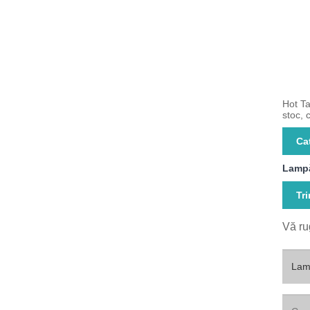
Hot Ta
stoc, c
Ca
Lampă
Tr
Vă ru