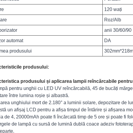
re
120 wați
are
Roz/Alb
orizator
anii 30/60/90
or automat
DA
mea produsului
302mm*218
teristicile produsului:
teristica produsului și aplicarea lampii reîncărcabile pentr
mpă pentru unghii cu LED UV reîncărcabilă, 45 de bucăți mărg
are între lumina roșie și albastră.
area unghiului mort de 2.180° a luminii solare, depozitare de lun
istă un afișaj LCD pentru a afișa timpul de întărire și afișarea m
ia de 4, 20000mAh poate fi încărcată timp de 5 ore și poate fi fol
rgele de lampă cu sursă de lumină dublă coace adeziv fototerapi
eparte.