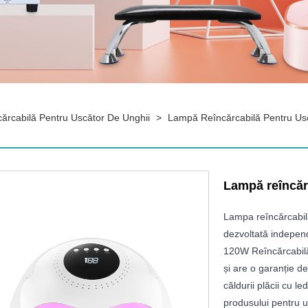
rcabilă Pentru Uscător De Unghii
>
Lampă Reîncărcabilă Pentru Us
Lampă reîncăr
Lampa reîncărcabilă
dezvoltată indepen
120W Reîncărcabilă 
și are o garanție d
căldurii plăcii cu l
produsului pentru un