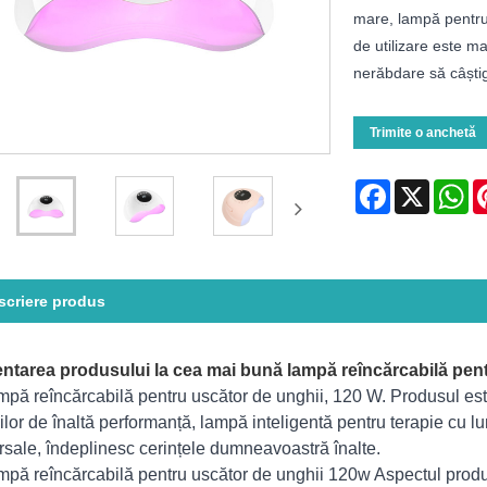
mare, lampă pentru
de utilizare este m
nerăbdare să câștig
Trimite o anchetă
Facebook
X
Wh
scriere produs
ntarea produsului la cea mai bună lampă reîncărcabilă pen
mpă reîncărcabilă pentru uscător de unghii, 120 W. Produsul este
ilor de înaltă performanță, lampă inteligentă pentru terapie cu lu
rsale, îndeplinesc cerințele dumneavoastră înalte.
mpă reîncărcabilă pentru uscător de unghii 120w Aspectul produsul