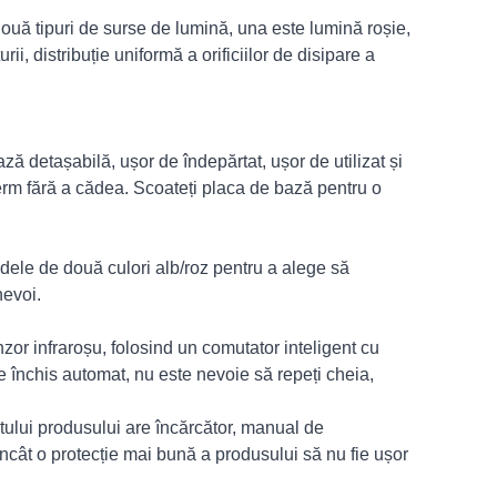
uă tipuri de surse de lumină, una este lumină roșie,
ii, distribuție uniformă a orificiilor de disipare a
 detașabilă, ușor de îndepărtat, ușor de utilizat și
ferm fără a cădea. Scoateți placa de bază pentru o
ele de două culori alb/roz pentru a alege să
nevoi.
or infraroșu, folosind un comutator inteligent cu
 închis automat, nu este nevoie să repeți cheia,
ului produsului are încărcător, manual de
 încât o protecție mai bună a produsului să nu fie ușor