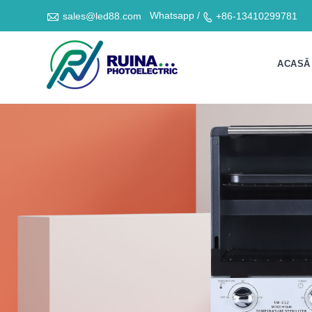

Whatsapp /
sales@led88.com
+86-13410299781

ACASĂ