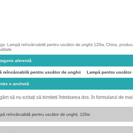
gs: Lampă reîncărcabilă pentru uscător de unghii 120w, China, producător
alitate
tegorie aferentă
 reîncărcabilă pentru uscător de unghii
Lampă pentru uscător 
imite o anchetă
găm să nu ezitați să trimiteți întrebarea dvs. în formularul de m