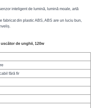
enzor inteligent de lumină, lumină moale, artă
 fabricat din plastic ABS, ABS are un luciu bun,
nveliș.
u uscător de unghii, 120w
re
bil fără fir