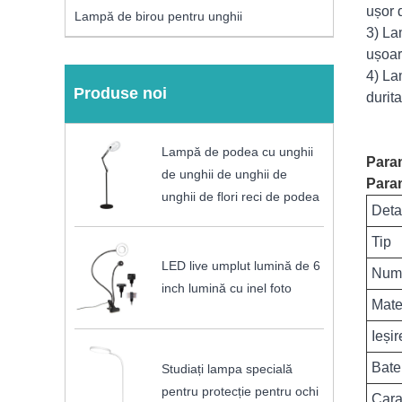
ușor d
Lampă de birou pentru unghii
3) La
ușoar
4) La
Produse noi
durit
Lampă de podea cu unghii
Param
de unghii de unghii de
Param
unghii de flori reci de podea
Detal
Tip
LED live umplut lumină de 6
Numă
inch lumină cu inel foto
Mate
Ieși
Bate
Studiați lampa specială
pentru protecție pentru ochi
Cara