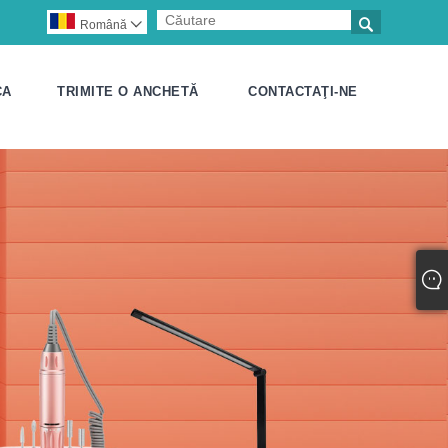

Română

CA
TRIMITE O ANCHETĂ
CONTACTAŢI-NE