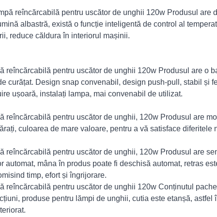
mpă reîncărcabilă pentru uscător de unghii 120w Produsul are do
umină albastră, există o funcție inteligentă de control al temperatur
ii, reduce căldura în interiorul mașinii.
 reîncărcabilă pentru uscător de unghii 120w Produsul are o bază
de curățat. Design snap convenabil, design push-pull, stabil și 
uire ușoară, instalați lampa, mai convenabil de utilizat.
 reîncărcabilă pentru uscător de unghii, 120w Produsul are mod
rați, culoarea de mare valoare, pentru a vă satisface diferitele 
 reîncărcabilă pentru uscător de unghii, 120w Produsul are senz
r automat, mâna în produs poate fi deschisă automat, retras este
isind timp, efort și îngrijorare.
 reîncărcabilă pentru uscător de unghii 120w Conținutul pachet
ucțiuni, produse pentru lămpi de unghii, cutia este etanșă, astfel
eriorat.