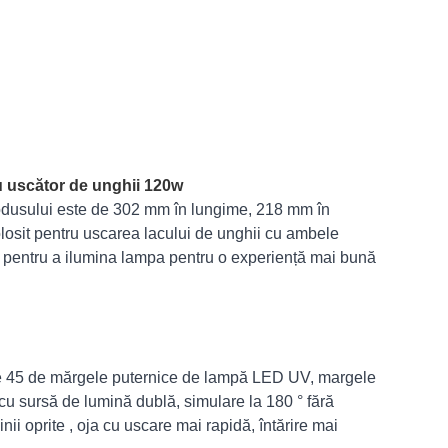
u uscător de unghii 120w
dusului este de 302 mm în lungime, 218 mm în
folosit pentru uscarea lacului de unghii cu ambele
i pentru a ilumina lampa pentru o experiență mai bună
re 45 de mărgele puternice de lampă LED UV, margele
u sursă de lumină dublă, simulare la 180 ° fără
nii oprite , oja cu uscare mai rapidă, întărire mai