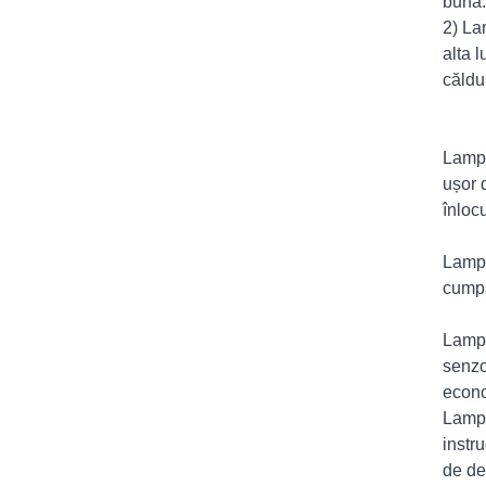
bună.
2) La
alta l
căldur
Lampă
ușor 
înloc
Lampă
cumpă
Lampă
senzo
econom
Lampă
instr
de det