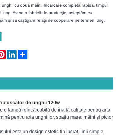
 unghii cu două mâini. Încărcare completă rapidă, timpul
ai lung. Avem o fabrică de producție, așteptăm cu
ăm și să câștigăm relații de cooperare pe termen lung.
atsApp
Pinterest
LinkedIn
Share
tru uscător de unghii 120w
 o lampă reîncărcabilă de înaltă calitate pentru arta
mină pentru arta unghiilor, spațiu mare, mâini și picior
ui este un design estetic fin lucrat, linii simple,