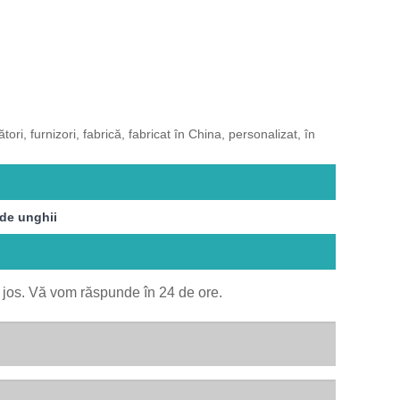
i, furnizori, fabrică, fabricat în China, personalizat, în
de unghii
ai jos. Vă vom răspunde în 24 de ore.