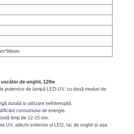
mm*99mm
u uscător de unghii, 120w
ele puternice de lampă LED-UV, cu două moduri de
gă durată și utilizare neîntreruptă.
odificării consumului de energie.
osită timp de 12-15 ore.
e UV, adeziv extensie și LED, lac de unghii și așa