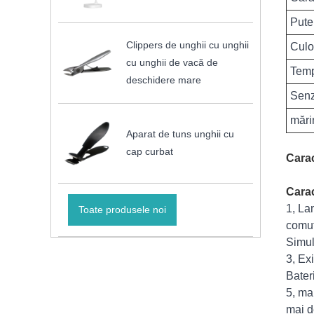
Pute
Clippers de unghii cu unghii
Culo
cu unghii de vacă de
Temp
deschidere mare
Senz
mări
Aparat de tuns unghii cu
cap curbat
Carac
Carac
1, La
Toate produsele noi
comut
Simul
3, Ex
Bater
5, ma
mai d