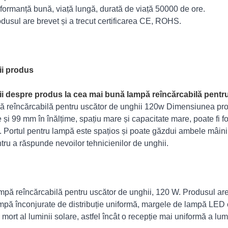
rformanță bună, viață lungă, durată de viață 50000 de ore.
odusul are brevet și a trecut certificarea CE, ROHS.
ii produs
ii despre produs la cea mai bună lampă reîncărcabilă pentr
 reîncărcabilă pentru uscător de unghii 120w Dimensiunea pro
e și 99 mm în înălțime, spațiu mare și capacitate mare, poate fi 
. Portul pentru lampă este spațios și poate găzdui ambele mâin
ntru a răspunde nevoilor tehnicienilor de unghii.
mpă reîncărcabilă pentru uscător de unghii, 120 W. Produsul a
mpă înconjurate de distribuție uniformă, margele de lampă LED c
mort al luminii solare, astfel încât o recepție mai uniformă a lumi