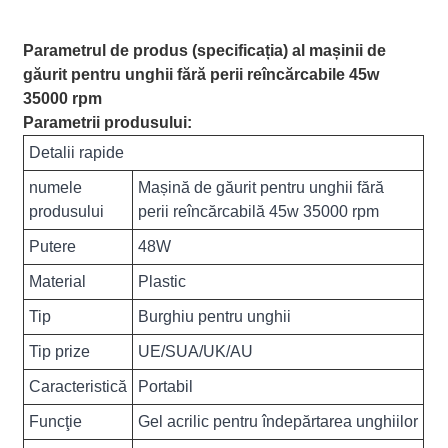
Parametrul de produs (specificația) al mașinii de
găurit pentru unghii fără perii reîncărcabile 45w
35000 rpm
Parametrii produsului:
Detalii rapide
numele
Mașină de găurit pentru unghii fără
produsului
perii reîncărcabilă 45w 35000 rpm
Putere
48W
Material
Plastic
Tip
Burghiu pentru unghii
Tip prize
UE/SUA/UK/AU
Caracteristică
Portabil
Funcţie
Gel acrilic pentru îndepărtarea unghiilor