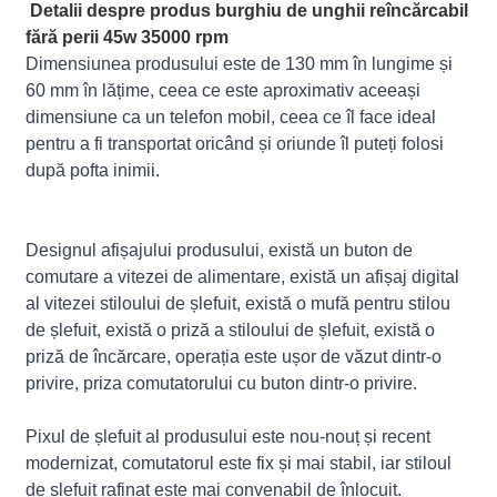
Detalii despre produs burghiu de unghii reîncărcabil
fără perii 45w 35000 rpm
Dimensiunea produsului este de 130 mm în lungime și
60 mm în lățime, ceea ce este aproximativ aceeași
dimensiune ca un telefon mobil, ceea ce îl face ideal
pentru a fi transportat oricând și oriunde îl puteți folosi
după pofta inimii.
Designul afișajului produsului, există un buton de
comutare a vitezei de alimentare, există un afișaj digital
al vitezei stiloului de șlefuit, există o mufă pentru stilou
de șlefuit, există o priză a stiloului de șlefuit, există o
priză de încărcare, operația este ușor de văzut dintr-o
privire, priza comutatorului cu buton dintr-o privire.
Pixul de șlefuit al produsului este nou-nouț și recent
modernizat, comutatorul este fix și mai stabil, iar stiloul
de șlefuit rafinat este mai convenabil de înlocuit.