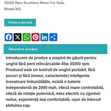
35000 Rpm Brushless Motor For Nails.
Model:302
Trimite o anchetă
Facebook
X
WhatsApp
Pinterest
LinkedIn
Share
Descriere produs
Introducere de produs a mașinii de găurit pentru
unghii fără perii reîncărcabile 45w 35000 rpm
Produsul este un lustruit de unghii portabil, fără
șocuri și fără tremur, caracteristici inteligente
inovatoare îmbunătățite, există o baterie
independentă de 2000 mah, viteză mare controlabilă,
viteză de rotație puternică, miez electric cu zgomot
redus, experiență mai confortabilă, ușor de înlocuit
șlefuirea cap.