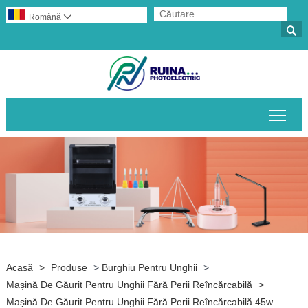
Română


Comu
Acasă
>
Produse
>
Burghiu Pentru Unghii
>
Mașină De Găurit Pentru Unghii Fără Perii Reîncărcabilă
>
Mașină De Găurit Pentru Unghii Fără Perii Reîncărcabilă 45w