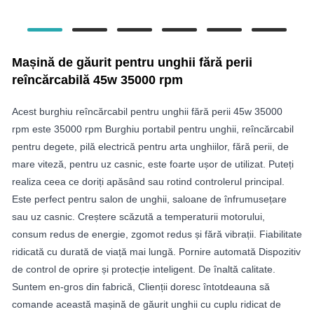
Mașină de găurit pentru unghii fără perii
reîncărcabilă 45w 35000 rpm
Acest burghiu reîncărcabil pentru unghii fără perii 45w 35000
rpm este 35000 rpm Burghiu portabil pentru unghii, reîncărcabil
pentru degete, pilă electrică pentru arta unghiilor, fără perii, de
mare viteză, pentru uz casnic, este foarte ușor de utilizat. Puteți
realiza ceea ce doriți apăsând sau rotind controlerul principal.
Este perfect pentru salon de unghii, saloane de înfrumusețare
sau uz casnic. Creștere scăzută a temperaturii motorului,
consum redus de energie, zgomot redus și fără vibrații. Fiabilitate
ridicată cu durată de viață mai lungă. Pornire automată Dispozitiv
de control de oprire și protecție inteligent. De înaltă calitate.
Suntem en-gros din fabrică, Clienții doresc întotdeauna să
comande această mașină de găurit unghii cu cuplu ridicat de