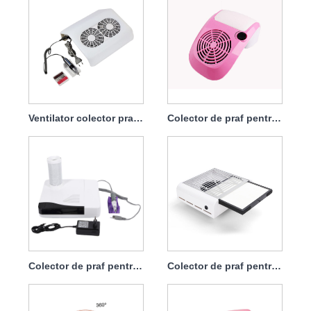
Ventilator colector praf unghii 68w cu filtru
Colector de praf pentru unghii 60w cu sac încorporat în masă, ușor de colectat
Colector de praf pentru mașină de găurit unghii 2 în 1 Professional 30000rpm 60w
Colector de praf pentru unghii 45w Aspirație mare cu filtru