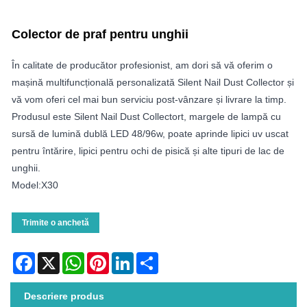
Colector de praf pentru unghii
În calitate de producător profesionist, am dori să vă oferim o
mașină multifuncțională personalizată Silent Nail Dust Collector și
vă vom oferi cel mai bun serviciu post-vânzare și livrare la timp.
Produsul este Silent Nail Dust Collectort, margele de lampă cu
sursă de lumină dublă LED 48/96w, poate aprinde lipici uv uscat
pentru întărire, lipici pentru ochi de pisică și alte tipuri de lac de
unghii.
Model:X30
Trimite o anchetă
Facebook
X
WhatsApp
Pinterest
LinkedIn
Share
Descriere produs