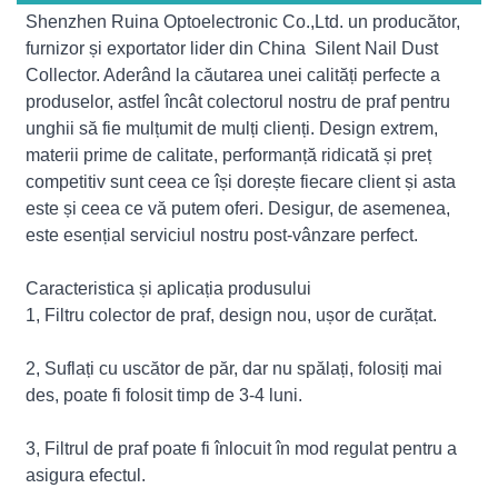
Shenzhen Ruina Optoelectronic Co.,Ltd. un producător,
furnizor și exportator lider din China Silent Nail Dust
Collector. Aderând la căutarea unei calități perfecte a
produselor, astfel încât colectorul nostru de praf pentru
unghii să fie mulțumit de mulți clienți. Design extrem,
materii prime de calitate, performanță ridicată și preț
competitiv sunt ceea ce își dorește fiecare client și asta
este și ceea ce vă putem oferi. Desigur, de asemenea,
este esențial serviciul nostru post-vânzare perfect.
Caracteristica și aplicația produsului
1, Filtru colector de praf, design nou, ușor de curățat.
2, Suflați cu uscător de păr, dar nu spălați, folosiți mai
des, poate fi folosit timp de 3-4 luni.
3, Filtrul de praf poate fi înlocuit în mod regulat pentru a
asigura efectul.