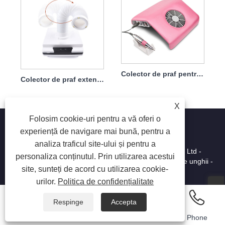
Colector de praf pentru mașină de găurit unghii 2 în 1 Professional 30000rpm 40w
Colector de praf extensibil pentru unghii cu filtru 40w
X
Folosim cookie-uri pentru a vă oferi o
experiență de navigare mai bună, pentru a
analiza traficul site-ului și pentru a
Copyright © 2025 Shenzhen Ruina Optoelectronic Co., Ltd -
personaliza conținutul. Prin utilizarea acestui
Lampa de unghii, burghie de unghii, colector de praf de unghii -
site, sunteți de acord cu utilizarea cookie-
Toate drepturile rezervate.
urilor.
Politica de confidențialitate
Respinge
Accepta
Email
Whatsapp
Inquiry
Phone