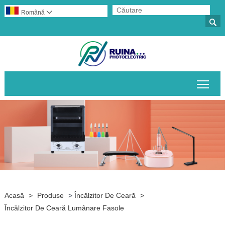
Română


Comu
Acasă
>
Produse
>
Încălzitor De Ceară
>
Încălzitor De Ceară Lumânare Fasole