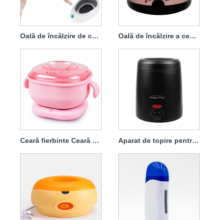
Oală de încălzire de ceară pentru îndepărtarea părului
Oală de încălzire a ceară pentru îndepărtarea părului cu gel de siliciu
Ceară fierbinte Ceară de albine Set de fasole Topitor de ceară de silicon
Aparat de topire pentru îndepărtarea părului cu ceară tare